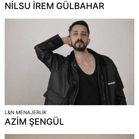
NİLSU İREM GÜLBAHAR
L&N MENAJERLİK
AZİM ŞENGÜL